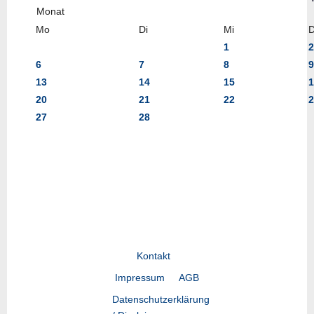
Mo
Di
Mi
1
2
6
7
8
9
13
14
15
1
20
21
22
2
27
28
Kontakt
Impressum
AGB
Datenschutzerklärung