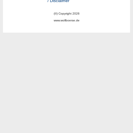
/ Disclaimer
(©) Copyright 2026
www.wollboerse.de