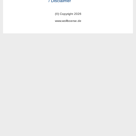
/ Disclaimer
(©) Copyright 2026
www.wollboerse.de