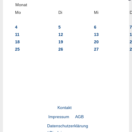
Mo
Di
Mi
4
5
6
7
11
12
13
1
18
19
20
2
25
26
27
2
Kontakt
Impressum
AGB
Datenschutzerklärung