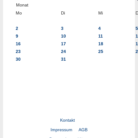
Mo
Di
Mi
2
3
4
5
9
10
11
1
16
17
18
1
23
24
25
2
30
31
Kontakt
Impressum
AGB