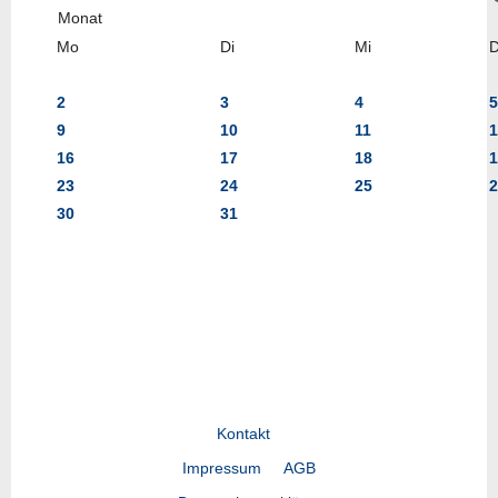
Mo
Di
Mi
2
3
4
5
9
10
11
1
16
17
18
1
23
24
25
2
30
31
Kontakt
Impressum
AGB